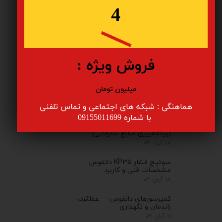
با ترموستات Danfoss
4
۰۱ آذر ۰۴
مدیریت انرژی و افزایش بهره‌وری با
تجهیزات سیستم‌های سرمایشی
دانفوس — راهنمای کاربردی برای مراکز
تجاری بزرگ
فروش ویژه :
۲۰ آبان ۰۴
سوئیچ فشار KP1 دانفوس
میلیون تومان
۱۹ آبان ۰۴
هماهنگی : شبکه های اجتماعی و تماس تلفنی
ارتباطات مابین سیستم‌های PLM
​​​​​​​ با شماره 09155011699
(مدیریت چرخه عمر محصول) و ERP
(برنامه‌ریزی منابع سازمانی)
۱۸ آبان ۰۴
سوئیچ فشار KP35 دانفوس
مشخصات فنی و کاربرد
۱۸ آبان ۰۴
کمپرسورهای دانفوس — عملکرد،
راندمان و نگهداری
۱۱ آبان ۰۴