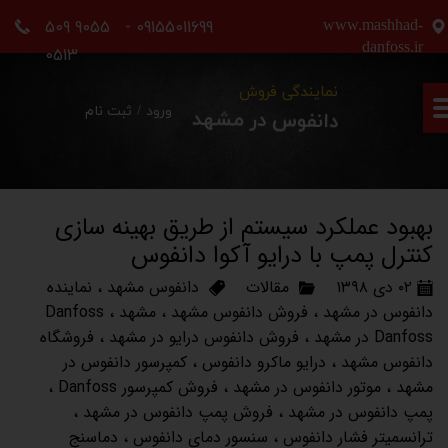
09155011699 - 9055 509
www.mashhad-
حساب کاربری من
danfoss.ir
0513
تغییر گذر واژه
نمایندگی فروش
ورود
/
ثبت نام
دانفوس در مشهد
سفارشات
خروج از حساب کاربری
‏بهبود عملکرد سیستم از طریق بهینه سازی
کنترل پمپ‏ با درایو آکوا دانفوس
۰۲ دی ۱۳۹۸
مقالات
دانفوس مشهد
،
نماینده
دانفوس در مشهد
،
فروش دانفوس مشهد
،
مشهد Danfoss
،
Danfoss در مشهد
،
فروش دانفوس درایو در مشهد
،
فروشگاه
دانفوس مشهد
،
درایو ماکرو دانفوس
،
کمپرسور دانفوس در
مشهد
،
موتور دانفوس در مشهد
،
فروش کمپرسور Danfoss
،
پمپ دانفوس در مشهد
،
فروش پمپ دانفوس در مشهد
،
ترانسمیتر فشار دانفوس
،
سنسور دمای دانفوس
،
دماسنج