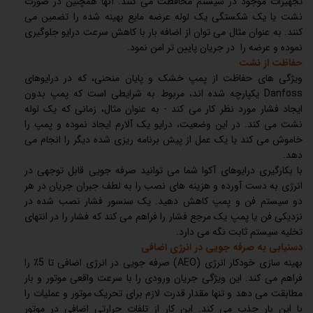
تجهیزات موجود در سیستم محافظت می کنند. آنها همچنین در صورت
نشت یا یک شکستگی یک لوله عرضه مایع بهینه شده را تضمین می
کنند.‏ به عنوان مثال می توان از اضافه بار با کاهش سرعت درایو جلوگیری
نموده و عرضه را در جریان پایین تر امن نمود.‏
‏حفاظت از نشت‏
‏ویژگی های حفاظت از پمپ خشک و پایان منحنی، که در درایوهای
Danfoss یکپارچه شده اند، مربوط به شرایطی است که پمپ بدون
ایجاد فشار مورد نظر کار می کند - به عنوان مثال، زمانی که یک لوله
نشت می کند. در این وضعیت، درایو یک آلارم ایجاد نموده و پمپ را
خاموش می کند یا یک عمل از پیش برنامه ریزی شده دیگر را انجام می
دهد.‏
‏با بکارگیری درایوهای آکوا شما می توانید صرفه جویی قابل توجهی در
انرژی به دست آورده و هزینه های نصب را به لطف جبران جریان در هر
دو سیستم فن و پمپ کاهش دهید. یک سنسور فشار نصب شده در
نزدیکی فن یا پمپ یک مرجع فشار را فراهم می کند که فشار را در انتهای
تخلیه سیستم ثابت نگه می دارد.
‏دستیابی به صرفه جویی در انرژی اضافی‏
‏بهینه سازی خودکار انرژی (AEO) صرفه جویی در انرژی اضافی تا 5٪ را
فراهم می کند. این ویژگی جریان ورودی را با سرعت واقعی موتور و بار
مطابقت می دهد و تنها مقدار قدرت لازم برای تحریک موتور و عملیات را
با این بار جذب می کند. این کار از تلفات حرارتی اضافی در موتور