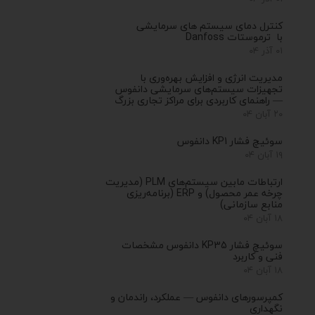
کنترل‌ دمای سیستم های سرمایشی
با ترموستات Danfoss
۰۱ آذر ۰۴
مدیریت انرژی و افزایش بهره‌وری با
تجهیزات سیستم‌های سرمایشی دانفوس
— راهنمای کاربردی برای مراکز تجاری بزرگ
۲۰ آبان ۰۴
سوئیچ فشار KP1 دانفوس
۱۹ آبان ۰۴
ارتباطات مابین سیستم‌های PLM (مدیریت
چرخه عمر محصول) و ERP (برنامه‌ریزی
منابع سازمانی)
۱۸ آبان ۰۴
سوئیچ فشار KP35 دانفوس مشخصات
فنی و کاربرد
۱۸ آبان ۰۴
کمپرسورهای دانفوس — عملکرد، راندمان و
نگهداری