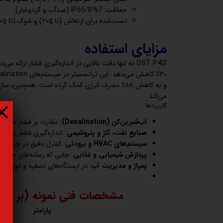
حفاظت: IP65/IP67 (ضدآب و گردوغبار).
تست‌شده برای ارتعاش (تا ۲۰g) و شوک (تا ۱۰۰g)، ایده‌آل برای پمپ‌های RO.
مزایای استفاده
DST P40I نه تنها دقت بالایی در اندازه‌گیری فشار ارائه
می‌کند.
کاربردها
آب‌شیرین‌کن (Desalination)
: نظارت بر فشار در پمپ‌های RO و جلوگیری از
صنایع نفت، گاز و پتروشیمی
: اندازه‌گیری فشار در خ
سیستم‌های HVAC و برودتی
: کنترل دقیق در چیلرها
پردازش شیمیایی و غذایی
: جایی که رسانه‌های خورند
پمپاژ و مدیریت آب
: در ایستگاه‌های تصفیه و توزیع 
مشخصات فنی نمونه (بر اساس مدل 11-A1GB04-1
پارامتر