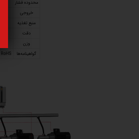
محدوده فشار
خروجی
منبع تغذیه
دقت
وزن
گواهینامه‌ها
CE, UL, RoHS، مناسب