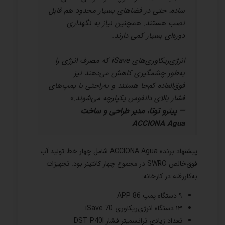
ساده، حتی در فضاهای بسیار محدود هم قابل
نصب هستند. همچنین نیاز به نگهداری
دوره‌ای بسیار کمی دارند.
انرژی‌ریکاوری‌های iSave که مصرف انرژی را
به‌طور چشمگیری کاهش می‌دهند نیز
فوق‌العاده کم‌جا هستند و به‌راحتی با پمپ‌های
فشار بالای دانفوس یکپارچه می‌شوند.»
— پیترو توتا، مدیر طراحی و ساخت
ACCIONA Agua
پیشنهاد برنده ACCIONA Agua شامل چهار خط تولید آب
فوق‌خالص SWRO در مجموع چهار کانتینر بود. تجهیزات
به‌کاررفته در کارخانه:
۹ دستگاه پمپ APP 86
۱۳ دستگاه انرژی‌ریکاوری iSave 70
تعداد زیادی ترانسمیتر فشار DST P40I