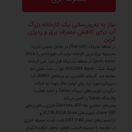
نیاز به به‌روزرسانی یک کارخانه بزرگ
آب برای کاهش مصرف برق و ردپای
کربن
در منطقه ساروک (Sarroch) در ساحل جنوبی جزیره
ساردینیا، بزرگ‌ترین کارخانه تولید آب فوق‌خالص (Ultra-
pure water) در منطقه مدیترانه قرار دارد. این کارخانه
توسط شرکت ACCIONA Agua تنها در مدت شش ماه
ساخته شد. کارخانه کانتینری دو مرحله‌ای SWRO، آب
دمینرالیزه مورد نیاز برای تولید بخار جهت به حرکت
درآوردن توربین‌های نیروگاه Sarlux و ادامه فعالیت
پالایشگاه Saras را تأمین می‌کند.
پمپ‌های فشاری بالا Danfoss APP، انرژی‌ریکاوری‌های
iSave ERD، اینورترهای VLT® AQUA Drive و
ترانسمیترهای فشار DST P40I باعث شدند مصرف انرژی
در مقایسه با سیستم قدیمی تقطیر، به‌طور شگفت‌انگیزی