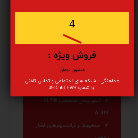
به‌عنوان
نماینده فروش و
تأمین‌کننده رسمی تجهیزات
4
دانفوس در ایران
فعالیت دارد.
مشهد دانفوس با ارائه محصولات
اصلی شامل:
فروش ویژه :
پمپ‌های فشارقوی Danfoss
میلیون تومان
APP
هماهنگی : شبکه های اجتماعی و تماس تلفنی
انرژی‌ریکاوری‌های iSave ERD
​​​​​​​ با شماره 09155011699
اینورترهای تخصصی VLT®
AQUA
سنسورها و ترانسمیترهای فشار
دانفوس