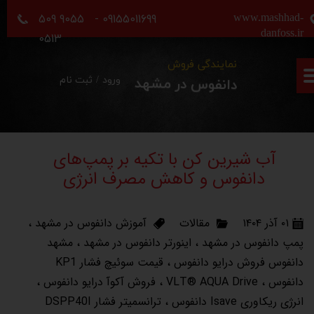
09155011699 - 9055 509
www.mashhad-
حساب کاربری من
danfoss.ir
0513
نمایندگی فروش
تغییر گذر واژه
ورود
/
ثبت نام
دانفوس در مشهد
سفارشات
خروج از حساب کاربری
آب شیرین کن با تکیه بر پمپ‌های
دانفوس و کاهش مصرف انرژی
۰۱ آذر ۱۴۰۴
مقالات
آموزش دانفوس در مشهد
،
پمپ دانفوس در مشهد
،
اینورتر دانفوس در مشهد
،
مشهد
دانفوس فروش درایو دانفوس
،
قیمت سوئیچ فشار KP1
دانفوس
،
VLT® AQUA Drive
،
فروش آکوآ درایو دانفوس
،
انرژی ریکاوری Isave دانفوس
،
ترانسمیتر فشار DSPP40I