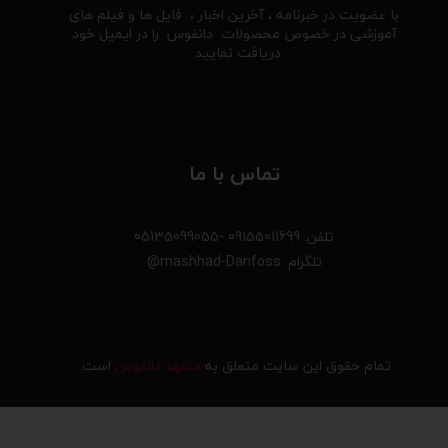
با عضویت در خبرنامه ، آخرین اخبار ، فایل ها و فیلم های
آموزشی در خصوص محصولات دانفوس را در ایمیل خود
دریافت نمایید .
تماس با ما
تلفن: 09155011699 -05135099055
تلگرام: mashhad-Danfoss@
تمام حقوق این سایت متعلق به
مشهد دانفوس
است.