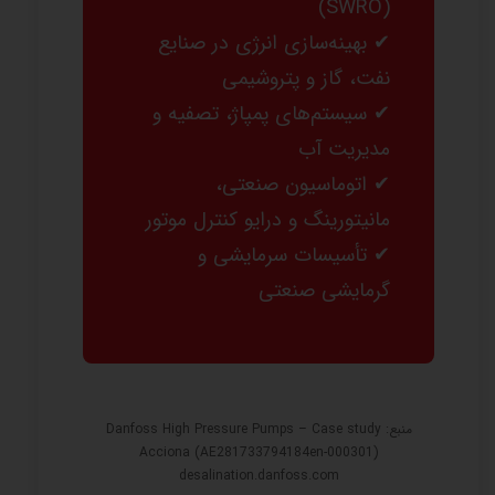
(SWRO)
✔ بهینه‌سازی انرژی در صنایع
نفت، گاز و پتروشیمی
✔ سیستم‌های پمپاژ، تصفیه و
مدیریت آب
✔ اتوماسیون صنعتی،
مانیتورینگ و درایو کنترل موتور
✔ تأسیسات سرمایشی و
گرمایشی صنعتی
منبع: Danfoss High Pressure Pumps – Case study
Acciona (AE281733794184en-000301)
desalination.danfoss.com