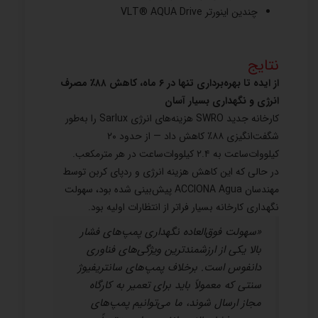
چندین اینورتر VLT® AQUA Drive
نتایج
از ایده تا بهره‌برداری تنها در ۶ ماه، کاهش ۸۸٪ مصرف
انرژی و نگهداری بسیار آسان
کارخانه جدید SWRO هزینه‌های انرژی Sarlux را به‌طور
شگفت‌انگیزی ۸۸٪ کاهش داد — از حدود ۲۰
کیلووات‌ساعت به ۲.۴ کیلووات‌ساعت در هر مترمکعب.
در حالی که این کاهش هزینه انرژی و ردپای کربن توسط
مهندسان ACCIONA Agua پیش‌بینی شده بود، سهولت
نگهداری کارخانه بسیار فراتر از انتظارات اولیه بود.
«سهولت فوق‌العاده نگهداری پمپ‌های فشار
بالا یکی از ارزشمندترین ویژگی‌های فناوری
دانفوس است. برخلاف پمپ‌های سانتریفیوژ
سنتی که معمولاً باید برای تعمیر به کارگاه
مجاز ارسال شوند، ما می‌توانیم پمپ‌های