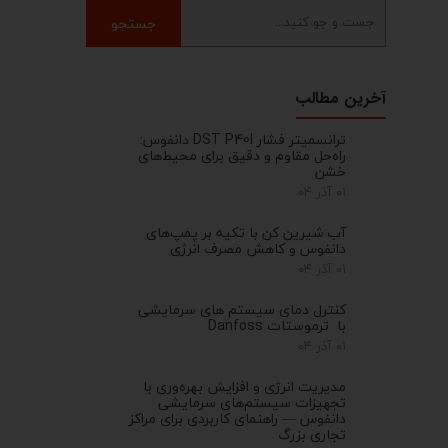
جستجو
آخرین مطالب
ترانسمیتر فشار DST P40I دانفوس:
راه‌حل مقاوم و دقیق برای محیط‌های
خشن
۰۱ آذر ۰۴
آب شیرین کن با تکیه بر پمپ‌های
دانفوس و کاهش مصرف انرژی
۰۱ آذر ۰۴
کنترل‌ دمای سیستم های سرمایشی
با ترموستات Danfoss
۰۱ آذر ۰۴
مدیریت انرژی و افزایش بهره‌وری با
تجهیزات سیستم‌های سرمایشی
دانفوس — راهنمای کاربردی برای مراکز
تجاری بزرگ