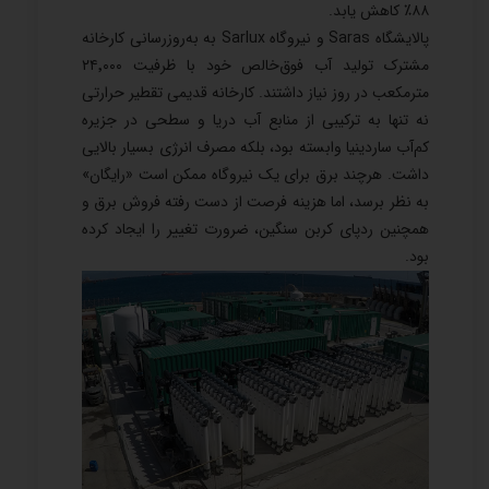
۸۸٪ کاهش یابد.
پالایشگاه Saras و نیروگاه Sarlux به به‌روزرسانی کارخانه
مشترک تولید آب فوق‌خالص خود با ظرفیت ۲۴٬۰۰۰
مترمکعب در روز نیاز داشتند. کارخانه قدیمی تقطیر حرارتی
نه تنها به ترکیبی از منابع آب دریا و سطحی در جزیره
کم‌آب ساردینیا وابسته بود، بلکه مصرف انرژی بسیار بالایی
داشت. هرچند برق برای یک نیروگاه ممکن است «رایگان»
به نظر برسد، اما هزینه فرصت از دست رفته فروش برق و
همچنین ردپای کربن سنگین، ضرورت تغییر را ایجاد کرده
بود.