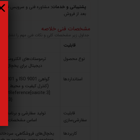
پشتیبانی و خدمات:
مشاوره فنی و سرویس قبل و
بعد از فروش.
مشخصات فنی خلاصه
جداول زیر مشخصات کلی و نکات فنی مهم را نشان می‌
قابلیت
توض
نوع محصول
ترموستات‌های الکترومکانیک
دیجیتال برای یخچال و فر
استانداردها
گواهی ISO 9001 و 01
(کنترل کیفیت و محیط زیست
ntentReference[oaicite:3]
dex=3}
قابلیت
تولید سفارشی و برنامه‌ریزی
سفارشی‌سازی
اساس مشخصات مشت
کاربردها
یخچال‌های فروشگاهی، سردخانه‌