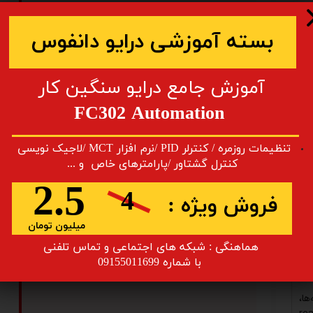
​​بسته آموزشی درایو دانفوس
دهد.
​آموزش جامع درایو سنگین کار
یح
FC302 Automation
ی و
یزر
​تنظیمات روزمره / کنترلر PID /نرم افزار MCT /لاجیک نویسی
کنترل گشتاور /پارامترهای خاص و ...
ISO 140
2.5
4
).
فروش ویژه :
:co
{in
میلیون تومان
هماهنگی : شبکه های اجتماعی و تماس تلفنی
 بر
​​​​​​​ با شماره 09155011699
ری
ها،