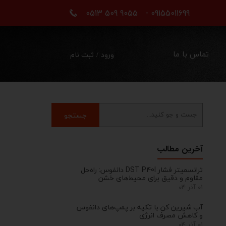
09155011699 - 9055 509 0513
تماس با ما
ورود
/
ثبت نام
حساب کاربری من
تغییر گذر واژه
سفارشات
جستجو
خروج از حساب کاربری
آخرین مطالب
ترانسمیتر فشار DST P40I دانفوس: راه‌حل
مقاوم و دقیق برای محیط‌های خشن
۰۱ آذر ۰۴
آب شیرین کن با تکیه بر پمپ‌های دانفوس
و کاهش مصرف انرژی
۰۱ آذر ۰۴