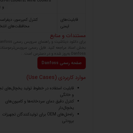
ch-in coolers، wine coolers
و غ
قابلیت‌های
کنترل کمپرسور، دیفراس
ایمنی
محافظت‌های انتخ
مستندات و منابع
بخش اسناد مراجعه کنید. فایل رسمی سرویس‌ترموستات‌ه
Danfoss به‌روز شده و در دسترس است. :
صفحه رسمی Danfoss
موارد کاربردی (Use Cases)
قابلیت استفاده در خطوط تولید یخچال‌های تج
و خانگی
کنترل دقیق دمای سردخانه‌ها و کامیون‌های
یخچال‌دار
راه‌حل‌های OEM برای تولیدکنندگان تجهیزات
برودتی