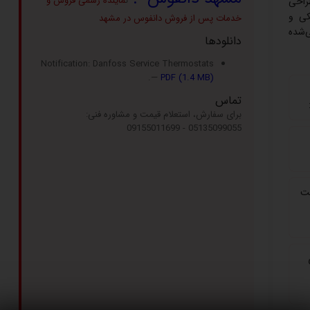
ن
ماینده رسمی فروش و
راحی
کی و
خدمات پس از فروش دانفوس در مشهد
‌شده
دانلودها
Notification: Danfoss Service Thermostats
.
—
PDF (1.4 MB)
تماس
برای سفارش، استعلام قیمت و مشاوره فنی:
05135099055 - 09155011699
یت