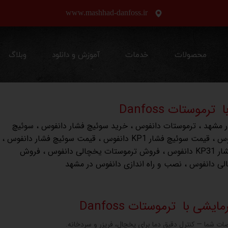
www.mashhad-danfoss.ir
محصولات
خدمات
آموزش و دانلود
وبلاگ
وستات Danfoss
ر مشهد
،
ترموستات دانفوس
،
خرید سوئیچ فشار دانفوس
،
سوئیچ
،
قیمت سوئیچ فشار KP1 دانفوس
،
قیمت سوئیچ فشار دانفوس
،
انفوس
،
فروش ترموستات یخچالی دانفوس
،
فروش
لی دانفوس
،
نصب و راه اندازی دانفوس در مشهد
ی با ترموستات Danfoss