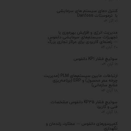
کنترل‌ دمای سیستم های سرمایشی
با ترموستات Danfoss
۰۱ آذر ۰۴
مدیریت انرژی و افزایش بهره‌وری با
تجهیزات سیستم‌های سرمایشی دانفوس
— راهنمای کاربردی برای مراکز تجاری بزرگ
۲۰ آبان ۰۴
سوئیچ فشار KP1 دانفوس
۱۹ آبان ۰۴
ارتباطات مابین سیستم‌های PLM (مدیریت
چرخه عمر محصول) و ERP (برنامه‌ریزی
منابع سازمانی)
۱۸ آبان ۰۴
سوئیچ فشار KP35 دانفوس مشخصات
فنی و کاربرد
۱۸ آبان ۰۴
کمپرسورهای دانفوس — عملکرد، راندمان و
نگهداری