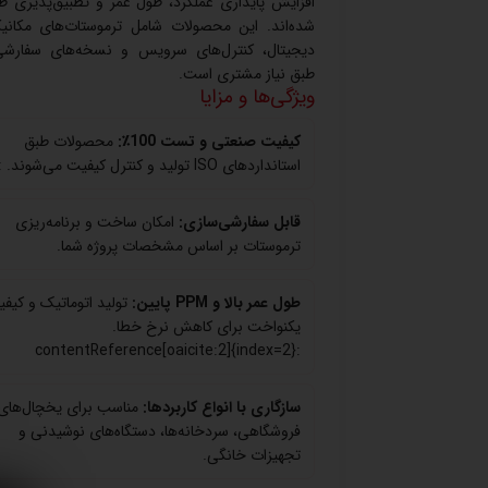
افزایش پایداری عملکرد، طول عمر و تطبیق‌پذیری ط
شده‌اند. این محصولات شامل ترموستات‌های مکانی
دیجیتال، کنترل‌های سرویس و نسخه‌های سفارشی
طبق نیاز مشتری است.
ویژگی‌ها و مزایا
کیفیت صنعتی و تست 100٪:
محصولات طبق
استانداردهای ISO تولید و کنترل کیفیت می‌شوند. :
قابل سفارشی‌سازی:
امکان ساخت و برنامه‌ریزی
ترموستات بر اساس مشخصات پروژه شما.
طول عمر بالا و PPM پایین:
تولید اتوماتیک و کیف
یکنواخت برای کاهش نرخ خطا.
:contentReference[oaicite:2]{index=2}
سازگاری با انواع کاربردها:
مناسب برای یخچال‌های
فروشگاهی، سردخانه‌ها، دستگاه‌های نوشیدنی و
تجهیزات خانگی.