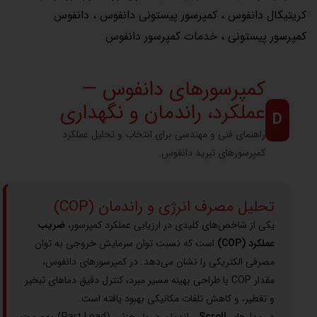
کریتیکال دانفوس
،
کمپرسور پیستونی دانفوس
،
دانفوس
کمپرسور پیستونی
،
خدمات کمپرسور دانفوس
کمپرسورهای دانفوس —
عملکرد، راندمان و نگهداری
D
راهنمای فنی و مهندسی برای انتخاب و تحلیل عملکرد
کمپرسورهای تبرید دانفوس.
تحلیل مصرف انرژی و راندمان (COP)
یکی از شاخص‌های کلیدی در ارزیابی عملکرد کمپرسور،
ضریب
عملکرد (COP)
است که نسبت توان سرمایش خروجی به توان
مصرفی الکتریکی را نشان می‌دهد. در کمپرسورهای دانفوس،
مقدار COP با طراحی بهینه مسیر مبرد، کنترل دقیق دماهای تبخیر
و تقطیر، و کاهش تلفات مکانیکی بهبود یافته است.
در مدل‌های
Scroll
، راندمان در بار جزئی (Part Load) به‌صورت