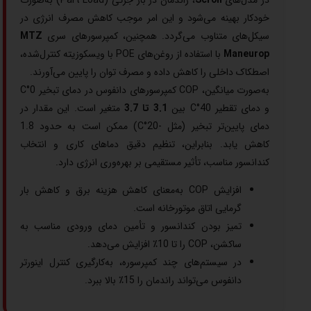
خودکار بهینه می‌شود و این امر موجب کاهش مصرف انرژی در
سیکل‌های متناوب می‌گردد. همچنین، کمپرسورهای سری
MTZ
Maneurop
با استفاده از روغن‌های POE با ویسکوزیته کنترل‌شده،
اصطکاک داخلی را کاهش داده و مصرف توان را پایین می‌آورند.
به‌صورت میانگین، COP کمپرسورهای دانفوس در دمای تبخیر 0°C
و دمای تقطیر 40°C بین
3.1 تا 3.7
متغیر است. این مقدار در
دمای پایین‌تر تبخیر (مثل -20°C) ممکن است به حدود 1.8
کاهش یابد. بنابراین، تنظیم دقیق دماهای کاری و انتخاب
کندانسور مناسب، تأثیر مستقیمی بر بهره‌وری انرژی دارد.
افزایش COP به‌معنای کاهش هزینه برق و کاهش بار
گرمایی اتاق موتورخانه است.
تمیز بودن کندانسور و تأمین دمای ورودی مناسب به
ساکشن، COP را تا 10٪ افزایش می‌دهد.
در سیستم‌های چند کمپرسوره، به‌کارگیری کنترل اینورتر
دانفوس می‌تواند راندمان را 15٪ بالا ببرد.