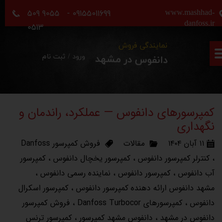
09155011699 - 9055 509
www.mashhad-
حساب کاربری من
danfoss.ir
0513
نمایندگی فروش
تغییر گذر واژه
ورود
/
ثبت نام
دانفوس در مشهد
سفارشات
خروج از حساب کاربری
کمپرسورهای دانفوس — عملکرد، راندمان و
نگهداری
۱۱ آبان ۱۴۰۴
مقالات
فروش کمپرسور Danfoss
،
کنترلر کمپرسور دانفوس
،
کمپرسور یخچال دانفوس
،
کمپرسور
آب دانفوس
،
کمپرسور دانفوس
،
نماینده رسمی دانفوس
،
مشهد دانفوس ارائه دهنده کمپرسور دانفوس
،
کمپرسور اسکرال
دانفوس
،
کمپرسورهای Danfoss Turbocor
،
فروش کمپرسور
دانفوس در مشهد
،
دانفوس مشهد کمپرسور
،
کمپرسور ترنس