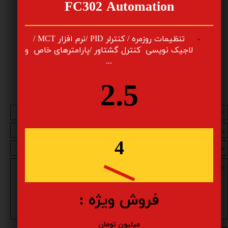
FC302 Automation
© کلیه حقوق محفوظ است — این مطلب با هدف آموزش فنی و
​تنظیمات روزمره / کنترلر PID /نرم افزار MCT /
تحلیل عملکرد کمپرسورهای دانفوس تهیه شده است.
لاجیک نویسی کنترل گشتاور /پارامترهای خاص و
...
2.5
4
فروش ویژه :
میلیون تومان