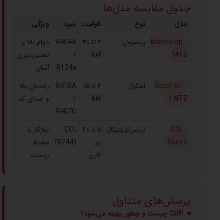
جدول مقایسه مدل‌ها
مدل
نوع
ظرفیت
مبرد
ویژگی
Maneurop
پیستونی
۲ تا ۳۰
R404A
دوام بالا و
MTZ
kW
/
تعمیرپذیری
R134a
آسان
Scroll SH
اسکرال
۴ تا ۱۵
R410A
راندمان بالا
/ NTZ
kW
/
و صدای کم
R407C
CO₂
ترنس‌کریتیکال
۵ تا ۴۰
CO₂
سازگار با
Series
بار
(R744)
محیط
کاری
زیست
پرسش‌های متداول
COP چیست و چطور بهینه می‌شود؟