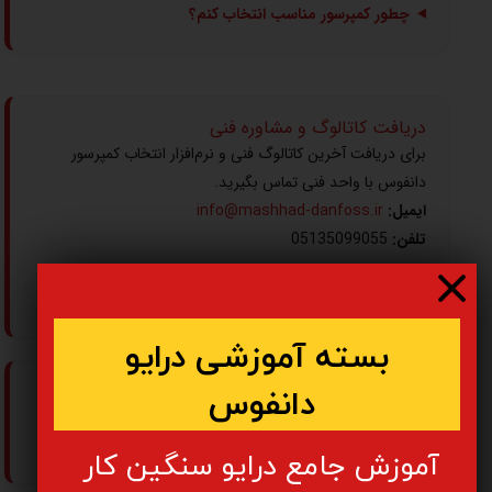
چطور کمپرسور مناسب انتخاب کنم؟
دریافت کاتالوگ و مشاوره فنی
برای دریافت آخرین کاتالوگ فنی و نرم‌افزار انتخاب کمپرسور
دانفوس با واحد فنی تماس بگیرید.
ایمیل:
info@mashhad-danfoss.ir
تلفن:
05135099055
دانلود کاتالوگ دانفوس
​​بسته آموزشی درایو
کلمات کلیدی (SEO)
دانفوس
راندمان کمپرسور دانفوس، COP کمپرسور، تعمیر کمپرسور تبرید،
نگهداری سردخانه، چیلر دانفوس
​آموزش جامع درایو سنگین کار