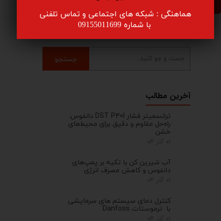
ارسال
هماهنگی : شبکه های اجتماعی و تماس تلفنی
​​​​​​​ با شماره 09155011699
جستجو
آخرین مطالب
ترانسمیتر فشار DST P40I دانفوس:
راه‌حل مقاوم و دقیق برای محیط‌های
خشن
۰۱ آذر ۰۴
آب شیرین کن با تکیه بر پمپ‌های
دانفوس و کاهش مصرف انرژی
۰۱ آذر ۰۴
کنترل‌ دمای سیستم های سرمایشی
با ترموستات Danfoss
۰۱ آذر ۰۴