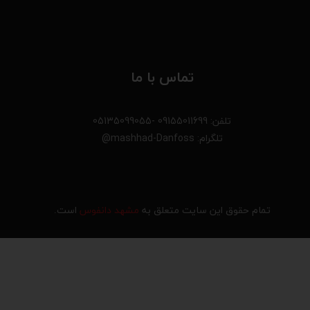
تماس با ما
تلفن: 09155011699 -05135099055
تلگرام: mashhad-Danfoss@
تمام حقوق این سایت متعلق به
مشهد دانفوس
است.