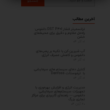
جستجو
آخرین مطالب
ترانسمیتر فشار DST P40I دانفوس:
راه‌حل مقاوم و دقیق برای محیط‌های
خشن
۰۱ آذر ۰۴
آب شیرین کن با تکیه بر پمپ‌های
دانفوس و کاهش مصرف انرژی
۰۱ آذر ۰۴
کنترل‌ دمای سیستم های سرمایشی
با ترموستات Danfoss
۰۱ آذر ۰۴
مدیریت انرژی و افزایش بهره‌وری با
تجهیزات سیستم‌های سرمایشی
دانفوس — راهنمای کاربردی برای مراکز
تجاری بزرگ
۲۰ آبان ۰۴