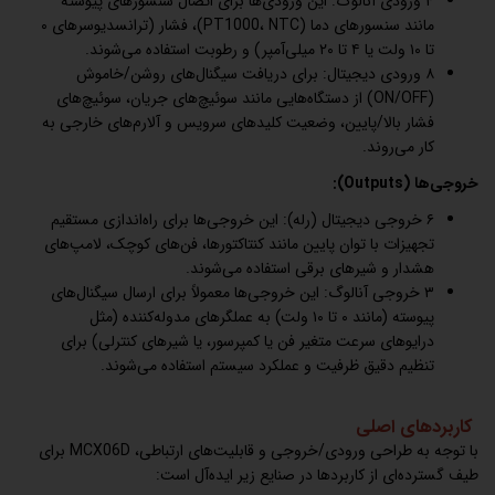
۴ ورودی آنالوگ: این ورودی‌ها برای اتصال سنسورهای پیوسته
مانند سنسورهای دما (PT1000، NTC)، فشار (ترانسدیوسرهای ۰
تا ۱۰ ولت یا ۴ تا ۲۰ میلی‌آمپر) و رطوبت استفاده می‌شوند.
۸ ورودی دیجیتال: برای دریافت سیگنال‌های روشن/خاموش
(ON/OFF) از دستگاه‌هایی مانند سوئیچ‌های جریان، سوئیچ‌های
فشار بالا/پایین، وضعیت کلیدهای سرویس و آلارم‌های خارجی به
کار می‌روند.
خروجی‌ها (Outputs):
۶ خروجی دیجیتال (رله): این خروجی‌ها برای راه‌اندازی مستقیم
تجهیزات با توان پایین مانند کنتاکتورها، فن‌های کوچک، لامپ‌های
هشدار و شیرهای برقی استفاده می‌شوند.
۳ خروجی آنالوگ: این خروجی‌ها معمولاً برای ارسال سیگنال‌های
پیوسته (مانند ۰ تا ۱۰ ولت) به عملگرهای مدوله‌کننده (مثل
درایوهای سرعت متغیر فن یا کمپرسور، یا شیرهای کنترلی) برای
تنظیم دقیق ظرفیت و عملکرد سیستم استفاده می‌شوند.
کاربردهای اصلی
با توجه به طراحی ورودی/خروجی و قابلیت‌های ارتباطی، MCX06D برای
طیف گسترده‌ای از کاربردها در صنایع زیر ایده‌آل است: