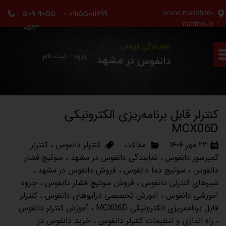
09155011699 - 9055 509
www.mashhad-
حساب کاربری من
danfoss.ir
0513
تغییر گذر واژه
نمایندگی فروش
ورود
/
ثبت نام
دانفوس در مشهد
سفارشات
خروج از حساب کاربری
کنترلر قابل برنامه‌ریزی الکترونیکی
MCX06D
۲۳ مهر ۱۴۰۴
مقالات
کنترلر دانفوس
،
کنترلر
کمپرسور دانفوس
،
نمایندگی دانفوس در مشهد
،
سوئیچ فشار
دانفوس
،
سوئیچ دما دانفوس
،
فروش دانفوس در مشهد
،
شیرهای کنترلی دانفوس
،
فروش سوئیچ فشار دانفوس
،
جزوه
آموزشی دانفوس
،
آموزش تخصصی درایوهای دانفوس
،
کنترلر
قابل برنامه‌ریزی الکترونیکی MCX06D
،
آموزش کنترلر دانفوس
،
راه اندازی و تنظیمات کنترلر دانفوس
،
خرید دانفوس در