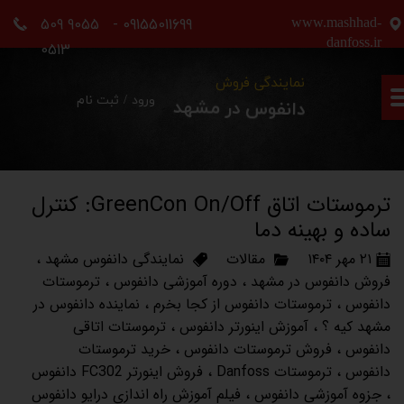
09155011699 - 9055 509
www.mashhad-
حساب کاربری من
danfoss.ir
0513
تغییر گذر واژه
نمایندگی فروش
ورود
/
ثبت نام
دانفوس در مشهد
سفارشات
خروج از حساب کاربری
ترموستات اتاق GreenCon On/Off: کنترل
ساده و بهینه دما
۲۱ مهر ۱۴۰۴
مقالات
نمایندگی دانفوس مشهد
،
فروش دانفوس در مشهد
،
دوره آموزشی دانفوس
،
ترموستات
دانفوس
،
ترموستات دانفوس از کجا بخرم
،
نماینده دانفوس در
مشهد کیه ؟
،
آموزش اینورتر دانفوس
،
ترموستات اتاقی
دانفوس
،
فروش ترموستات دانفوس
،
خرید ترموستات
دانفوس
،
ترموستات Danfoss
،
فروش اینورتر FC302 دانفوس
،
جزوه آموزشی دانفوس
،
فیلم آموزش راه اندازی درایو دانفوس