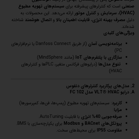
صنعتی
است که کنترلرهای پیشرفته برای
سیستم‌های تهویه مطبوع
(HVAC)
،
سرمایش
و
کنترل موتور
ارائه می‌دهد. این محصولات به
دلیل
مصرف بهینه انرژی
،
قابلیت اطمینان بالا
و
اتصال هوشمند
شناخته
شده‌اند.
ویژگی‌های کلیدی
برنامه‌نویسی آسان
(از طریق Danfoss Connect یا نرم‌افزارهای
PC)
سازگاری با پلتفرم‌های IoT
(مانند MindSphere)
تنوع مدل‌ها
(درایوهای فرکانس متغیر، PLCها و کنترلرهای
HVAC)
2. مدل‌های پرکاربرد کنترلرهای دنفوس
A. درایو VLT® HVAC مدل FC 102
کاربرد
: سیستم‌های تهویه مطبوع (پمپ‌ها، فن‌ها، کمپرسورها)
مزایا
:
صرفه‌جویی 40% انرژی
با قابلیت AutoTuning.
پروتکل‌های BACnet و Modbus
برای یکپارچه‌سازی با BMS.
مقاومت IP55
برای محیط‌های سخت.