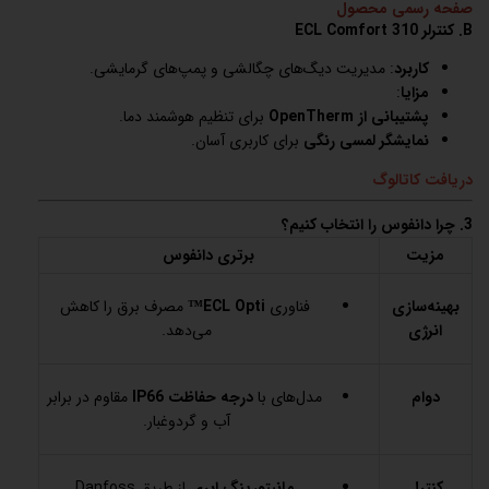
صفحه رسمی محصول
B. کنترلر ECL Comfort 310
کاربرد
: مدیریت دیگ‌های چگالشی و پمپ‌های گرمایشی.
مزایا
:
پشتیبانی از OpenTherm
برای تنظیم هوشمند دما.
نمایشگر لمسی رنگی
برای کاربری آسان.
دریافت کاتالوگ
3. چرا دانفوس را انتخاب کنیم؟
مزیت
برتری دانفوس
بهینه‌سازی
فناوری
ECL Opti™
مصرف برق را کاهش
انرژی
می‌دهد.
دوام
مدل‌های با
درجه حفاظت IP66
مقاوم در برابر
آب و گردوغبار.
کنترل
مانیتورینگ ابری
از طریق Danfoss