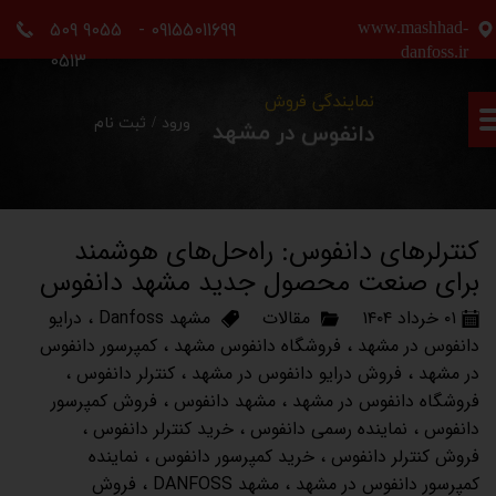
09155011699 - 9055 509
www.mashhad-
حساب کاربری من
danfoss.ir
0513
تغییر گذر واژه
نمایندگی فروش
ورود
/
ثبت نام
دانفوس در مشهد
سفارشات
خروج از حساب کاربری
کنترلرهای دانفوس: راه‌حل‌های هوشمند
برای صنعت محصول جدید مشهد دانفوس
۰۱ خرداد ۱۴۰۴
مقالات
مشهد Danfoss
،
درایو
دانفوس در مشهد
،
فروشگاه دانفوس مشهد
،
کمپرسور دانفوس
در مشهد
،
فروش درایو دانفوس در مشهد
،
کنترلر دانفوس
،
فروشگاه دانفوس در مشهد
،
مشهد دانفوس
،
فروش کمپرسور
دانفوس
،
نماینده رسمی دانفوس
،
خرید کنترلر دانفوس
،
فروش کنترلر دانفوس
،
خرید کمپرسور دانفوس
،
نماینده
کمپرسور دانفوس در مشهد
،
مشهد DANFOSS
،
فروش