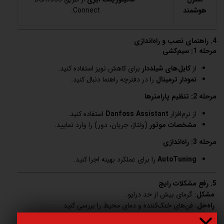
هوشمند
Connect.
4. راهنمای نصب و راه‌اندازی
مرحله 1: سیم‌کشی
از
کابل‌های شیلددار
برای کاهش نویز استفاده کنید.
نمودار ترمینال
را در دفترچه راهنما دنبال کنید.
مرحله 2: تنظیم پارامترها
از نرم‌افزار
Danfoss Assistant
استفاده کنید.
مشخصات موتور
(ولتاژ، جریان، دور) را وارد نمایید.
مرحله 3: راه‌اندازی
AutoTuning
را برای عملکرد بهینه اجرا کنید.
5. رفع مشکلات رایج
مشکل
: گرمای بیش از حد درایو.
راه‌حل
: فن‌های خنک‌کننده و دمای محیط را بررسی کنید.
مشکل
: قطعی ارتباط (Modbus).