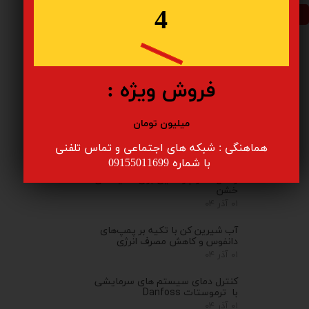
4
ارسال
فروش ویژه :
جستجو
میلیون تومان
آخرین مطالب
هماهنگی : شبکه های اجتماعی و تماس تلفنی
​​​​​​​ با شماره 09155011699
ترانسمیتر فشار DST P40I دانفوس:
راه‌حل مقاوم و دقیق برای محیط‌های
خشن
۰۱ آذر ۰۴
آب شیرین کن با تکیه بر پمپ‌های
دانفوس و کاهش مصرف انرژی
۰۱ آذر ۰۴
کنترل‌ دمای سیستم های سرمایشی
با ترموستات Danfoss
۰۱ آذر ۰۴