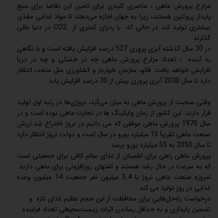
مزارع پرورش ماهی ، عناصری کلیدی برای تامین این تقاضا برای منبع
پایدار پروتئین هستند، زیرا به جهان اجازه می‌دهند تا مواد غذایی مغذی
بیشتری تولید کند در حالی که با ردپای کمتری از CO2 در دنیا باقی
گذارند .
در 30 سال گذشته آبزی پروری 527 درصد افزایش یافته است و با نگاهی
به آینده ، تعداد مزارع پرورش ماهی چه در خشکی و چه در دریا
افزایش خواهد یافت. فائو، سازمان خواربار و کشاورزی ملل متحد، انتظار
دارد تا سال 2030 آبزی پروری بیش از 30 درصد افزایش یابد.
وقتی صحبت از پرورش ماهی به میان می‌آید، نروژی‌ها در رتبه اول تولید
قرار دارند. این کشور از زمان وایکینگ ها در تجارت ماهی بوده است و در
سال 1970 پرورش ماهی موفقی که می دانیم در نروژ اختراع شد.ارزش
صنعت ماهی تقریباً 15 میلیارد یورو در سال است و دولت نروژ انتظار دارد
تا سال 2050 به 55 میلیارد یورو برسد.
پرورش ماهی راهی برای اطمینان از غذای سالم کافی برای جمعیتی است
که به سرعت در حال رشد هستند و اشتهای روزافزونی برای ماهی دارند.
امروزه صنعت ماهی نروژ با 5.4 میلیون نفر جمعیت 14 میلیون وعده
غذایی در روز تولید می کند.
درخواست راه‌حل‌هایی برای محافظت از این حجم عظیم غذای تازه و
تضمین پایداری و به حداقل رساندن اثرات زیست‌محیطی تعداد فزاینده