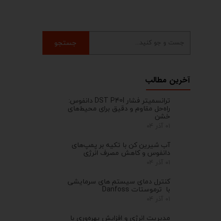
جستجو
آخرین مطالب
ترانسمیتر فشار DST P40I دانفوس:
راه‌حل مقاوم و دقیق برای محیط‌های
خشن
۰۱ آذر ۰۴
آب شیرین کن با تکیه بر پمپ‌های
دانفوس و کاهش مصرف انرژی
۰۱ آذر ۰۴
کنترل‌ دمای سیستم های سرمایشی
با ترموستات Danfoss
۰۱ آذر ۰۴
مدیریت انرژی و افزایش بهره‌وری با