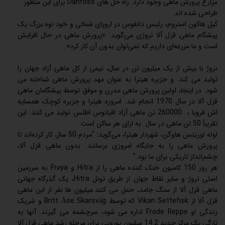
مزارع پرورش ماهی وجود دارد. راه حل های Danfoss برای این منظور
طراحی شده اند.
کیل هاکون استروم، رئیس دانفوس در اروپای شمالی و خود نوه بزرگ یک
پیشگام ماهی قزل آلا نروژی می‌گوید: «پرورش ماهی در حال افزایش
است و ما مزرعه‌ای داریم که نمی‌توان بدون آن کار کرد».
نروژ با بیش از یک میلیون تن در سال، نیمی از کل ماهی آزاد جهان را
تولید می کند. و جزیره هیترا به عنوان مهد پرورش ماهی شناخته می
شود. در اینجا، اولین پرورش ماهی مدرن و موفق توسط پیشگامان ماهی
قزل آلا در سال 1970 انجام شد. امروزه هیترا و جزیره کوچک همسایه
اش فرویا ، 260000 تن ماهی آزاد اقیانوس اطلس تولید می کنند. این
تقریباً 50 تن ماهی در سال به ازای هر ساکن است.
اوله لوریتس هاوگن، شهردار هیترا، می‌گوید: "مردم 50 سال کار کرده‌اند تا
پرورش ماهی را به جایگاه امروزی برسانند. بدون ماهی قزل آلا،
چشم‌انداز تاریکی برای ما بود."
هر روز 150 کامیون خنک کننده ماهی را از Hitra و Frøya به سرزمین
اصلی نروژ و سایر نقاط جهان از طریق تونل Hitra، یک گذرگاه جهانی
ماهی قزل آلا از سنگ جامد، حمل می کنند.میلیون ها نفر از این ماهی
قزل آلا از Vikan Settefisk که توسط Britt Åse Skarsvåg و شریک
زندگی او Frode Reppe اداره می شود، سرچشمه می گیرند. آنها به
تازگی یک مرکز جدید 14.2 میلیون یورویی برای مرحله رشد ماهی قزل آلا