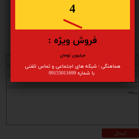
مشهد دانفوس به عنوان نماینده فروش محصولات دانفوس آمادگی دارد
4
برای توسعه کسب و کارهای مرتبط ، راه حل های نوین و به صرفه را
پیشنهاد نماید . مشهد دانفوس با استفاده از بیش از 20 سال تجربه
فعالیت با سیستم های کنترل و درایو دانفوس به همه نیازهای شما
پاسخی مبتنی بر کیفیت و دقت را ارائه نماید .
فروش ویژه :
میلیون تومان
هماهنگی : شبکه های اجتماعی و تماس تلفنی
​​​​​​​ با شماره 09155011699
ارسال