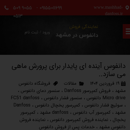
09155011699 - 9055 509
www.mashhad-
حساب کاربری من
danfoss.ir
0513
تغییر گذر واژه
نمایندگی فروش
ورود
/
ثبت نام
دانفوس در مشهد
سفارشات
خروج از حساب کاربری
دانفوس آینده ای پایدار برای پرورش ماهی
می سازد..
۱۹ فروردین ۱۴۰۴
مقالات
فروشگاه دانفوس
مشهد
،
فروش کمپرسور Danfoss
،
سنسور دمای دانفوس
،
Micro drive دانفوس
،
سنسور فشار دانفوس
،
FC51 danfoss
،
سوئیچ فشار دانفوس
،
کمپرسور یخچال دانفوس
،
Danfoss
مشهد
،
کمپرسور آب دانفوس
،
danfoss مشهد
،
کمپرسور
یخچال
،
نماینده فروش کمپرسور دانفوس
،
نماینده فروش
دانفوس مشهد
،
خدمات پس از فروش دانفوس