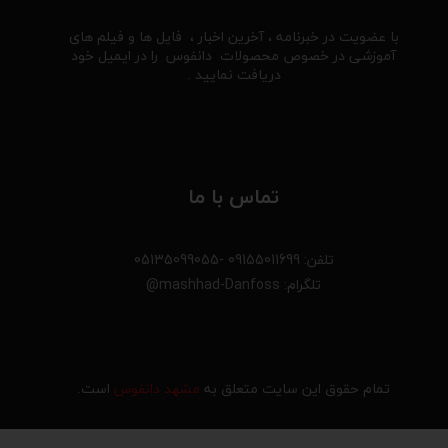
با عضویت در خبرنامه ، آخرین اخبار ، فایل ها و فیلم های
آموزشی در خصوص محصولات دانفوس را در ایمیل خود
دریافت نمایید .
تماس با ما
تلفن: 09155011699 -05135099055
تلگرام: mashhad-Danfoss@
تمام حقوق این سایت متعلق به
مشهد دانفوس
است.