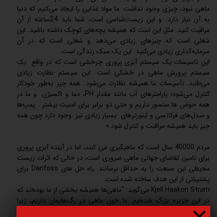
ماهی نبود، چیزی وجود نداشت. ما مواد غذایی را ایجاد می‌کنیم که دنیا
به آن نیاز دارد. و این زیست‌شناسی است، شما باید 24ساعته از آن
مراقبت کنید. مثل این است که همیشه بچه‌های کوچک داشته باشید. این
شغلی است که چیزهای زیادی می‌دهد و شغلی است که در آن
سرمایه‌گذاری زیادی می‌کنید. این یک سبک زندگی است.
این تاسیسات یک سیستم آبزی پروری چرخشی است که در واقع یک
سیستم پرورش ماهی در خشکی است. این سیستم نظارت زیادی
می‌طلبد. تأسیسات ما همیشه نظارت می‌شود. همه چیز به‌طور خودکار
کنترل می‌شود؛ پارامترهای آب مانند مقدار PH، دما و اکسیژن. و ما در
همه حوض ها سنسور داریم و حتی دو برابر برای امنیت بیشتر . پمپ‌ها
و مبدل‌های فرکانسی و اینورترهای بسیار زیادی نیز وجود دارد چون همه
چیز باید همیشه مراقبت و کنترل شود.»
مردم 40000 سال است که ماهیگیری می کنند، اما در آینده آبزی پروری
برای تامین تقاضای جهانی ماهی ضروری است، در حالی که اثرات زیست
محیطی این صنعت را به حداقل برسانند. راه حل های Danfoss برای
پشتیبانی از این هدف ساخته شده است.
Kjell Haakon Strøm می‌گوید: "ماهی‌ها همیشه بخشی از ما بوده‌اند که
در این جزیره بزرگ شده‌ایم. ما خون ماهی در رگ‌هایمان داریم، زیرا
بخشی جدایی‌ناپذیر از طبیعت و ما به عنوان یک مردم بوده است."