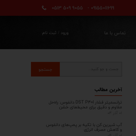
09155011699 - 9055 509 0513
تماس با ما
ورود
/
ثبت نام
حساب کاربری من
تغییر گذر واژه
سفارشات
جستجو
خروج از حساب کاربری
آخرین مطالب
ترانسمیتر فشار DST P40I دانفوس: راه‌حل
مقاوم و دقیق برای محیط‌های خشن
۰۱ آذر ۰۴
آب شیرین کن با تکیه بر پمپ‌های دانفوس
و کاهش مصرف انرژی
۰۱ آذر ۰۴