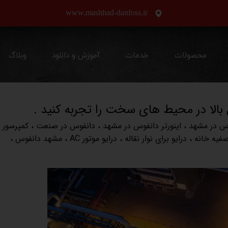
www.mashhad-danfoss.ir
محصولات
خدمات
آموزش و دانلود
وبلاگ
 بالا در محیط های سخت را تجربه کنید .
وس در مشهد
،
اینورتر دانفوس در مشهد
،
دانفوس در صنعت
،
کمپرسور
صفیه خانه
،
درایو برای نوار نقاله
،
درایو موتور AC
،
مشهد دانفوس
،