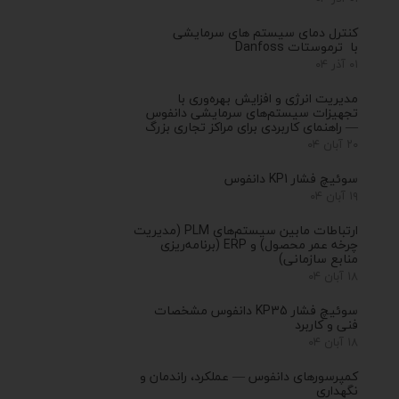
کنترل‌ دمای سیستم های سرمایشی
با ترموستات Danfoss
۰۱ آذر ۰۴
مدیریت انرژی و افزایش بهره‌وری با
تجهیزات سیستم‌های سرمایشی دانفوس
— راهنمای کاربردی برای مراکز تجاری بزرگ
۲۰ آبان ۰۴
سوئیچ فشار KP1 دانفوس
۱۹ آبان ۰۴
ارتباطات مابین سیستم‌های PLM (مدیریت
چرخه عمر محصول) و ERP (برنامه‌ریزی
منابع سازمانی)
۱۸ آبان ۰۴
سوئیچ فشار KP35 دانفوس مشخصات
فنی و کاربرد
۱۸ آبان ۰۴
کمپرسورهای دانفوس — عملکرد، راندمان و
نگهداری