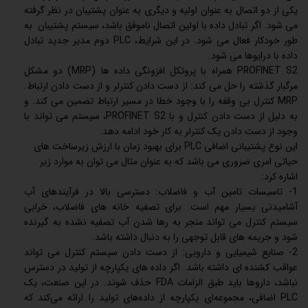
یکی از دو اتصال به عنوان اولیه و دیگری به عنوان پشتیبان در نظر گرفته
می شود. اگر تبادل داده با اولین اتصال ناموفق باشد، سیستم پشتیبان به
طور خودکار فعال می شود. در این شرایط، PLC دوم مدیر جدید تبادل
داده با درایوها می شود.
PROFINET S2 همراه با پروتکل افزونگی داده ها (MRP) دو مشکل
مرگبار گذشته را حل می کند: از دست دادن کنترلر و از دست دادن ارتباط.
MRP کنترل بی وقفه را با وجود خطا در مسیر ارتباط تضمین می کند. و
به دلیل از دست دادن کنترل و با PROFINET S2، سیستم می تواند با
وجود از دست دادن یک کنترلر به کار خود ادامه دهد.
این نوع پشتیبانی اضافی PLC برای بهبود زمان با ارزش زیرساخت های
حیاتی امری ضروری می باشد که به عنوان مثال می توان به موارد زیر
اشاره کرد:
1- تاسیسات تامین آب و فاضلاب: دسترسی بالا در فرآیندهای آب
آشامیدنی بسیار مهم است. برای تصفیه خانه های فاضلاب، خرابی
سیستم کنترل می تواند منجر به رها شدن آب تصفیه نشده به گیرنده
شود و جریمه های قابل توجهی را به دنبال داشته باشد.
2- صنایع شیمیایی و دارویی: از دست دادن سیستم کنترل می تواند
عواقب کشنده ای داشته باشد. اگر داده های یکپارچه از تولید در دسترس
نباشد، داروها باید طبق الزامات FDA حذف شوند. در این صنعت، یک
PLC اضافی، مجموعه‌ای یکپارچه از داده‌های تولید را ارائه می‌کند که