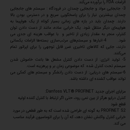
الزامات FDA را برآورده می‌کند.
3- جابجایی مواد و جابجایی چمدان در فرودگاه : سیستم های جابجایی
چمدان بیشترین نیاز را برای پاسخگویی سریع و در دسترس بودن بالا
دارند. چمدان باید در بازه های زمانی بسیار کوتاه از یک هواپیما به
هواپیمای دیگر منتقل شود. یک خرابی ساده، مانند از دست دادن توان
کنترلر، منجر به مقدار زیادی از تاخیر و با عواقب هزینه ای جدی می
شود. 4-انبارها و سیستم‌های مرتب‌سازی بسته‌ها الزامات یکسانی
دارند، جایی که کالاهای تاخیری ضرر قابل توجهی را برای اپراتور تمام
می‌کنند.
5- تولید انرژی: از دست دادن کنترل مشعل ها باعث خاموش شدن
سیستم تحت کنترل شده که موضوعی زمان بر و پرهزینه است.
6-سیستم های دریایی: از دست دادن رانشگر و سیستم های کمکی می
تواند عواقب کشنده ای داشته باشد.
مزایای اجرای جدید Danfoss VLT® PROFINET:
کنترل درایو هرگز از بین نمی رود، حتی اگر ارتباط با کنترل کننده اولیه
قطع شود
PROFINET S2 به گونه ای طراحی شده است که به طور قطعی در مورد
خرابی کنترل واکنش نشان دهد، که آن را برای اتوماسیون فرآیند مناسب
می کند.