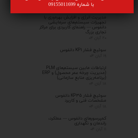
​​​​​​​ با شماره 09155011699
۰۱ آذر ۰۴
مدیریت انرژی و افزایش بهره‌وری با
تجهیزات سیستم‌های سرمایشی
دانفوس — راهنمای کاربردی برای مراکز
تجاری بزرگ
۲۰ آبان ۰۴
سوئیچ فشار KP1 دانفوس
۱۹ آبان ۰۴
ارتباطات مابین سیستم‌های PLM
(مدیریت چرخه عمر محصول) و ERP
(برنامه‌ریزی منابع سازمانی)
۱۸ آبان ۰۴
سوئیچ فشار KP35 دانفوس
مشخصات فنی و کاربرد
۱۸ آبان ۰۴
کمپرسورهای دانفوس — عملکرد،
راندمان و نگهداری
۱۱ آبان ۰۴