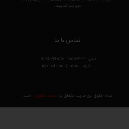
آموزشی در خصوص محصولات دانفوس را در ایمیل خود
دریافت نمایید .
تماس با ما
تلفن: 09155011699 -05135099055
تلگرام: mashhad-Danfoss@
تمام حقوق این سایت متعلق به
مشهد دانفوس
است.