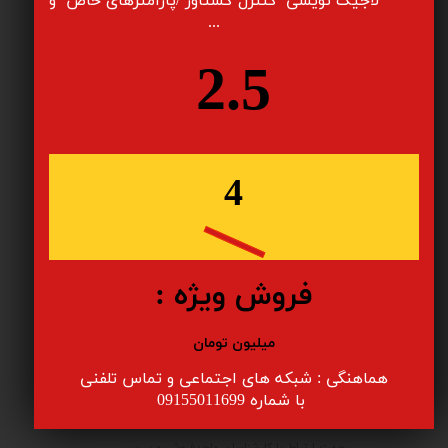
لاجیک نویسی کنترل گشتاور /پارامترهای خاص و
به قسمت مربوطه در بخش آموزش مراجعه نمایید.
...
2.5
فایل ها و مراجع
4
فروش ویژه :
میلیون تومان
هماهنگی : شبکه های اجتماعی و تماس تلفنی
مشاوره با متخصصان
​​​​​​​ با شماره 09155011699
جهت ارتباط با کارشناسان واحدفروش و بررسی