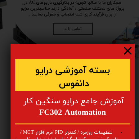
​همکاران ما با سالها تجربه در بکارگیری درایوهای AC در
پروژه های مختلف صنعتی ، آمادگی دارند مناسبترین درایو
را برای فرآیند کاری شما انتخاب و معرفی نمایند .
تماس با ما
​​بسته آموزشی درایو
دانفوس
​آموزش جامع درایو سنگین کار
FC302 Automation
ابزارها و امکانات
​تنظیمات روزمره / کنترلر PID /نرم افزار MCT /
جهت دریافت فایل های راهنما ، نرم افزارهای مورد نیاز