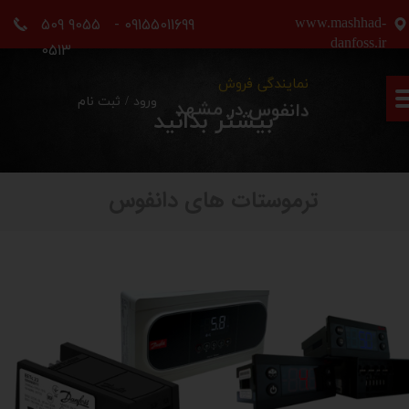
09155011699 - 9055 509
www.mashhad-
حساب کاربری من
danfoss.ir
0513
تغییر گذر واژه
نمایندگی فروش
ورود
/
ثبت نام
دانفوس در مشهد
بیشتر بدانید
سفارشات
خروج از حساب کاربری
ترموستات های دانفوس